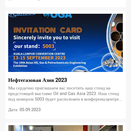
Нефтегазовая Азия 2023
Мы сердечно приглашаем вас посетить наш стенд на
предстоящей выставке Oil and Gas Asia 2023. Наш стенд
под номером 5003 будет расположен в конференц-центре
Куала-Лумпура, Малайзия. Мероприятие запланировано на
Дата: 05.09.2023
период с 13 по 15 сентября 2023 года.