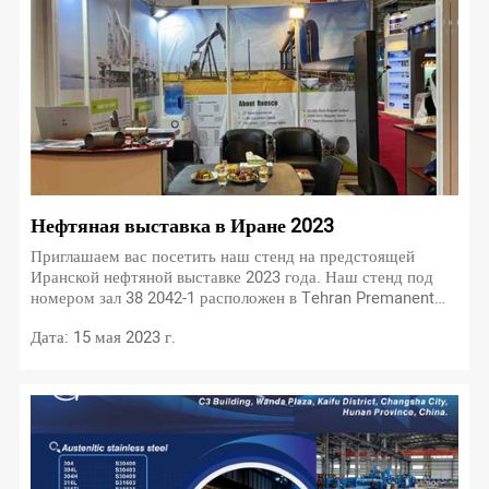
Нефтяная выставка в Иране 2023
Приглашаем вас посетить наш стенд на предстоящей
Иранской нефтяной выставке 2023 года. Наш стенд под
номером зал 38 2042-1 расположен в Tehran Premanent
FairGround Tehran. Мероприятие пройдет с 17 по 20 мая
Дата: 15 мая 2023 г.
2023 года.