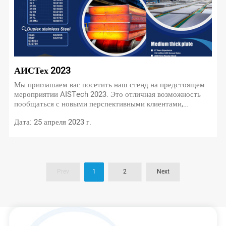
АИСТех 2023
Мы приглашаем вас посетить наш стенд на предстоящем
мероприятии AISTech 2023. Это отличная возможность
пообщаться с новыми перспективными клиентами,
укрепить существующие отношения с клиентами и быть в
Дата: 25 апреля 2023 г.
курсе последних тенденций отрасли.
Prev
1
2
Next