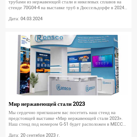
трубами из нержавеющей стали и никелевых сплавов на
стенде 70G04-4 на выставке труб в Дюссельдорфе в 2024
году, которые предлагают непревзойденную
Дата: 04.03.2024
производительность, долговечность и универсальность для
широкого спектра применений.
Мир нержавеющей стали 2023
Мы сердечно приглашаем вас посетить наш стенд на
предстоящей выставке «Мир нержавеющей стали 2023».
Наш стенд под номером G-51 будет расположен в MECC
Маастрихт, Нидерланды. Мероприятие пройдет с 26 по 28
Дата: 20 сентября 2023 г.
сентября 2023 года.