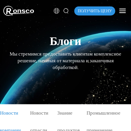
ПОЛУЧИТЬ ЦЕНУ
Блоги
Мы стремимся предоставить клиентам комплексное
решение, начиная от материала и заканчивая
обработкой.
Новости
Новости
Знание
Промышленное
компании
отрасли
продуктов
применение